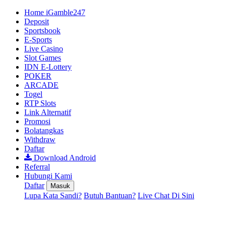
Home iGamble247
Deposit
Sportsbook
E-Sports
Live Casino
Slot Games
IDN E-Lottery
POKER
ARCADE
Togel
RTP Slots
Link Alternatif
Promosi
Bolatangkas
Withdraw
Daftar
Download Android
Referral
Hubungi Kami
Daftar
Masuk
Lupa Kata Sandi?
Butuh Bantuan?
Live Chat Di Sini