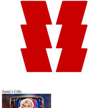
Santa`s Gifts