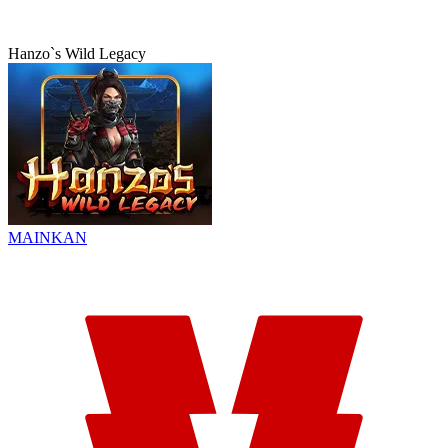
Hanzo`s Wild Legacy
MAINKAN