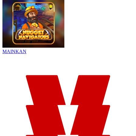
MAINKAN