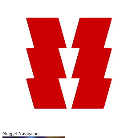
Nugget Navigators