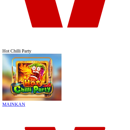
Hot Chilli Party
MAINKAN