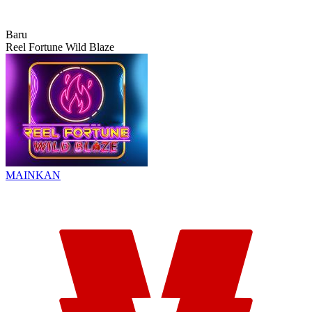
Baru
Reel Fortune Wild Blaze
MAINKAN