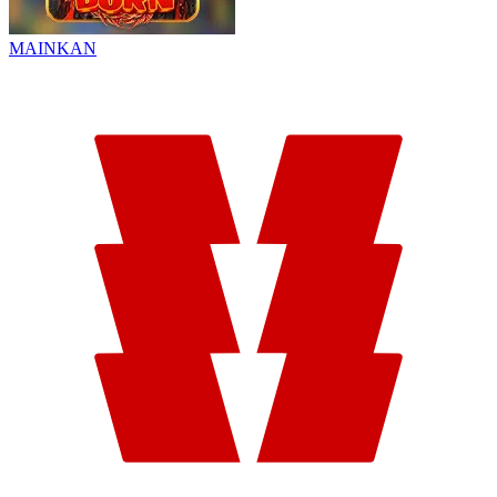
MAINKAN