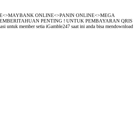
INE<>MAYBANK ONLINE<>PANIN ONLINE<>MEGA
EMBERITAHUAN PENTING ! UNTUK PEMBAYARAN QRIS
asi untuk member setia iGamble247 saat ini anda bisa mendownload