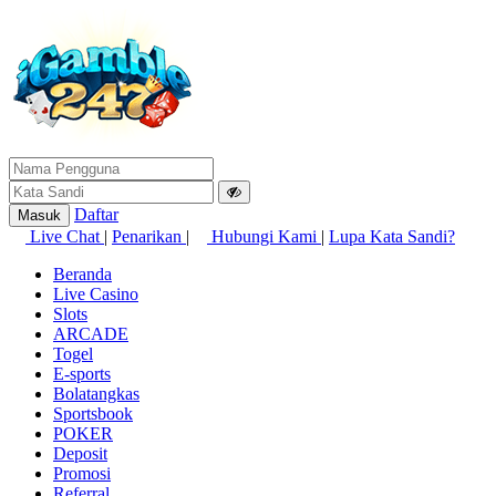
Daftar
Masuk
Live Chat
|
Penarikan
|
Hubungi Kami
|
Lupa Kata Sandi?
Beranda
Live Casino
Slots
ARCADE
Togel
E-sports
Bolatangkas
Sportsbook
POKER
Deposit
Promosi
Referral