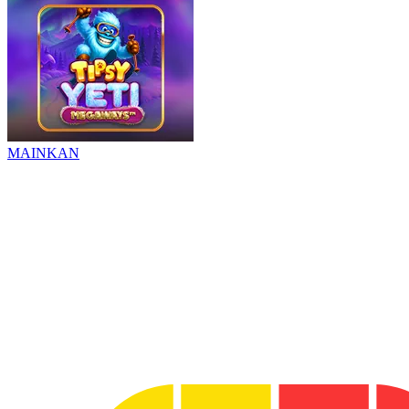
MAINKAN