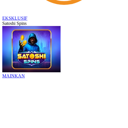
EKSKLUSIF
Satoshi Spins
MAINKAN