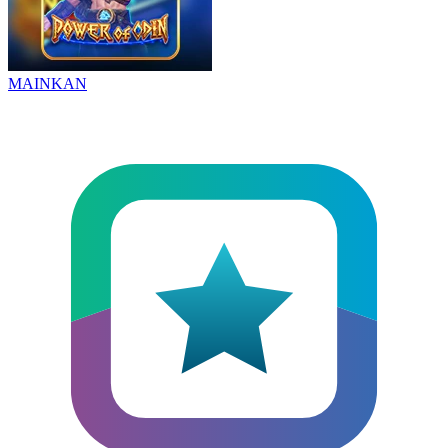
MAINKAN