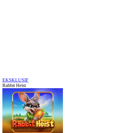
EKSKLUSIF
Rabbit Heist