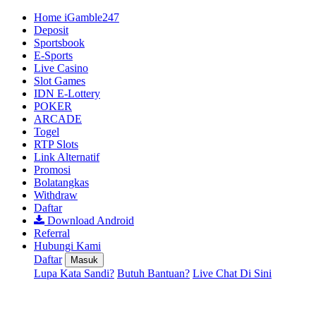
Home iGamble247
Deposit
Sportsbook
E-Sports
Live Casino
Slot Games
IDN E-Lottery
POKER
ARCADE
Togel
RTP Slots
Link Alternatif
Promosi
Bolatangkas
Withdraw
Daftar
Download Android
Referral
Hubungi Kami
Daftar
Masuk
Lupa Kata Sandi?
Butuh Bantuan?
Live Chat Di Sini