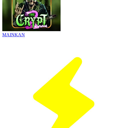
MAINKAN