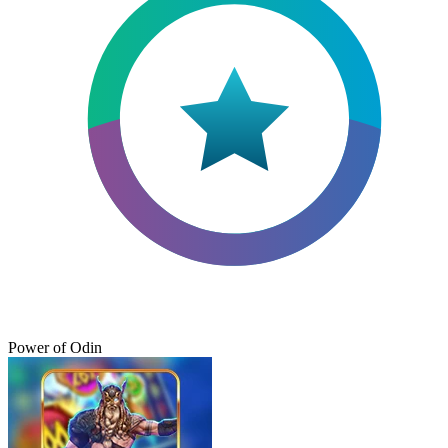
Power of Odin