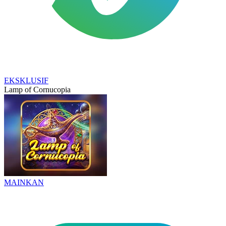
EKSKLUSIF
Lamp of Cornucopia
MAINKAN