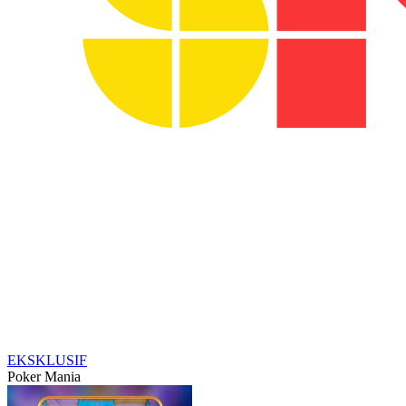
EKSKLUSIF
Poker Mania