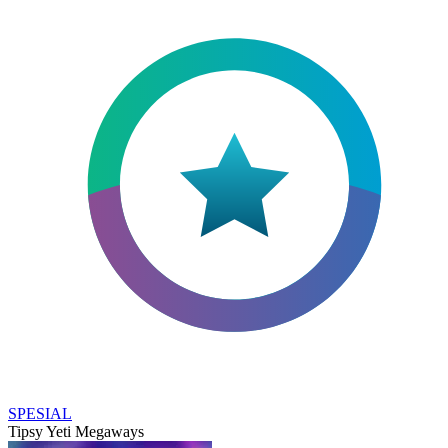
SPESIAL
Tipsy Yeti Megaways